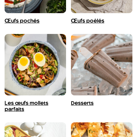
Œufs pochés
Œufs poêlés
Les œufs mollets
Desserts
parfaits