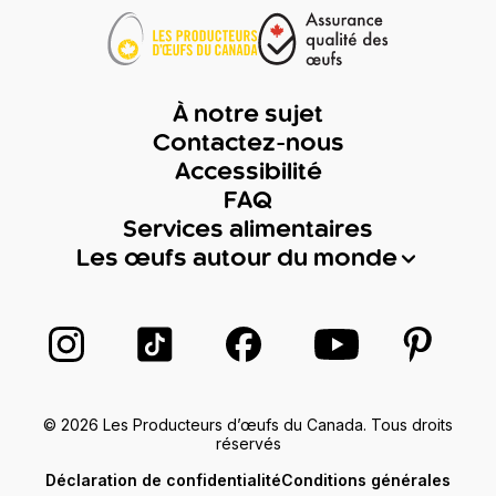
À notre sujet
Contactez-nous
Accessibilité
FAQ
Services alimentaires
Les œufs autour du monde
Suivez-nous sur Instagram
Suivez-nous sur TikTok
Suivez-nous sur Facebook
Suivez-nous sur
Suivez-
© 2026 Les Producteurs d’œufs du Canada. Tous droits
réservés
Déclaration de confidentialité
Conditions générales