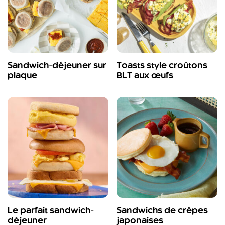
Sandwich-déjeuner sur
Toasts style croûtons
plaque
BLT aux œufs
Le parfait sandwich-
Sandwichs de crêpes
déjeuner
japonaises