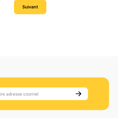
Suivant
Share:
Facebook
Pinterest
Courriel
Copier le lien
Share:
Facebook
Pinterest
Courriel
Copier le lien
tre adresse courriel
Share:
Facebook
Pinterest
Courriel
Copier le lien