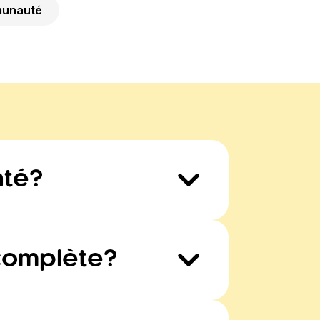
unauté
nté?
ans les œufs se trouvent dans le
s A, D et E, de la choline ainsi
surtout des gras insaturés qui
 complète?
mble des 9 acides aminés
ui-même; nous devons donc les
ans notre organisme.