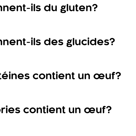
nent-ils du gluten?
ts de gluten. Le gluten présent dans le régime alimen
e digestion, ce qui signifie que les œufs ne contien
nent-ils des glucides?
nnent un gramme de glucides.
éines contient un œuf?
,5 grammes de protéines.
ries contient un œuf?
 calories.