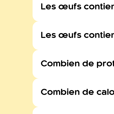
Les œufs contien
Les œufs sont naturellement exemp
décomposé pendant leur processus d
Les œufs contien
Deux œufs de gros calibre contie
Combien de prot
Un œuf de gros calibre contient 6
Combien de calo
Un œuf de gros calibre contient 80