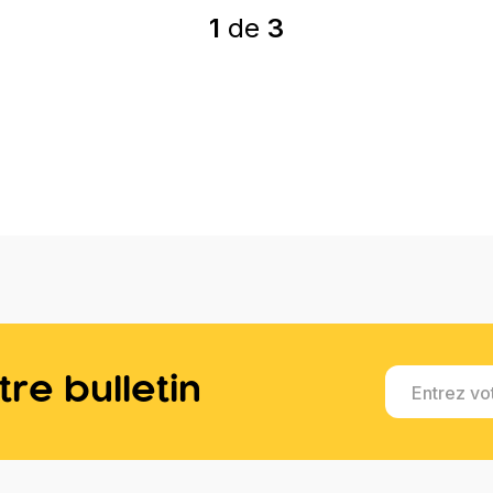
1
de
3
re bulletin
Entrez vo