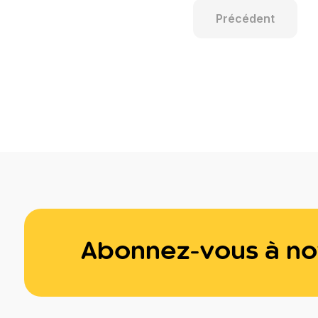
Précédent
Général
Général
Abonnez-vous à not
Général