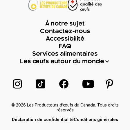
À notre sujet
Contactez-nous
Accessibilité
FAQ
Services alimentaires
Les œufs autour du monde
Suivez-nous sur Instagram
Suivez-nous sur TikTok
Suivez-nous sur Facebook
Suivez-nous sur
Suivez-
© 2026 Les Producteurs d’œufs du Canada. Tous droits
réservés
Déclaration de confidentialité
Conditions générales