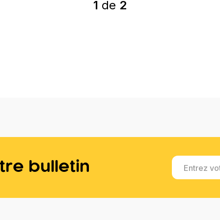
1
de
2
re bulletin
Entrez vo