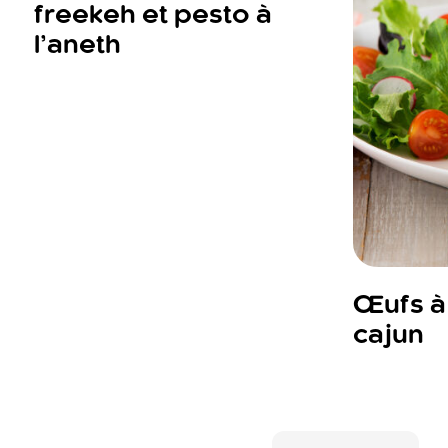
freekeh et pesto à
l’aneth
Œufs à 
cajun