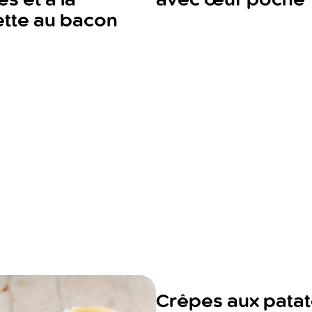
s et à la
avec œuf poché
ette au bacon
Crêpes aux pata