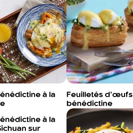
nédictine à la
Feuilletés d’œufs
se
bénédictine
nédictine à la
ichuan sur