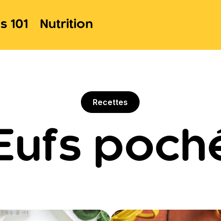
s 101
Nutrition
Recettes
ufs poch