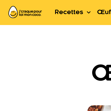
Recettes
Œuf
Œ