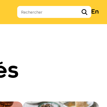
En
Termes de recherche
és