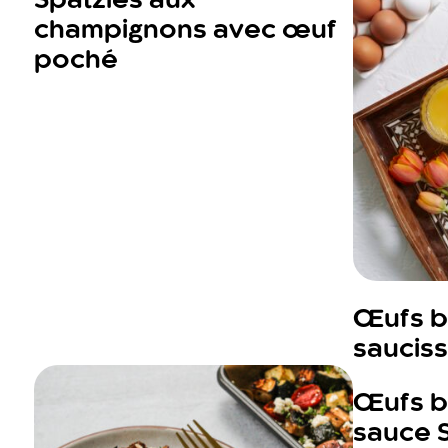
Spätzles aux
champignons avec œuf
poché
Œufs bé
saucis
Œufs bé
sauce S