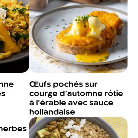
enne
Œufs pochés sur
és
courge d’automne rôtie
à l’érable avec sauce
hollandaise
 herbes