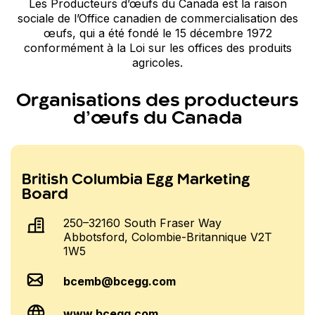
Les Producteurs d’œufs du Canada est la raison
sociale de l’Office canadien de commercialisation des
œufs, qui a été fondé le 15 décembre 1972
conformément à la Loi sur les offices des produits
agricoles.
Organisations des producteurs
d’œufs du Canada
Name
Name
Name
Name
Name
Name
Name
Name
Name
Name
British Columbia Egg Marketing
Board
250–32160 South Fraser Way
Abbotsford, Colombie-Britannique V2T
1W5
bcemb@bcegg.com
www.bcegg.com