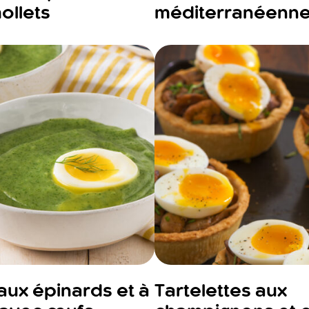
ollets
méditerranéenn
ux épinards et à
Tartelettes aux