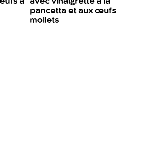
œufs à
avec vinaigrette à la
pancetta et aux œufs
mollets