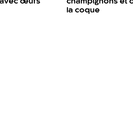
 avec œufs
champignons et 
la coque