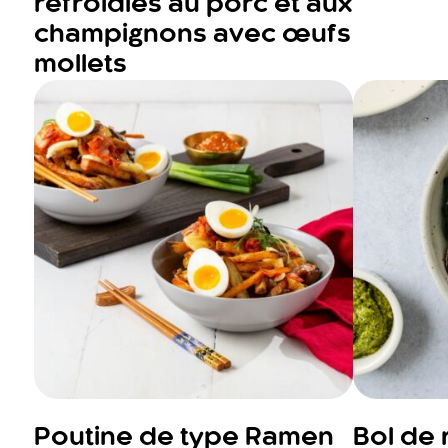
refroidies au porc et aux
champignons avec œufs
mollets
Poutine de type Ramen
Bol de 