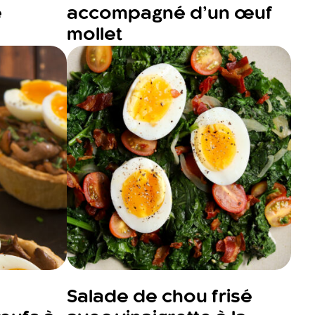
e
accompagné d’un œuf
mollet
Salade de chou frisé