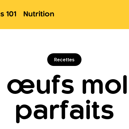
s 101
Nutrition
Recettes
 œufs mol
parfaits