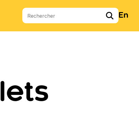
En
Termes de recherche
lets