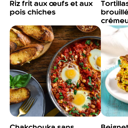
Riz frit aux œufs et aux
Tortill
pois chiches
brouill
crémeus
Chakchouka sans
Beignet