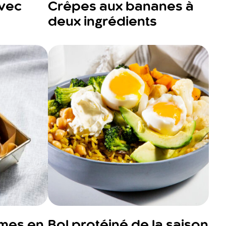
avec
Crêpes aux bananes à
deux ingrédients
umes en
Bol protéiné de la saison