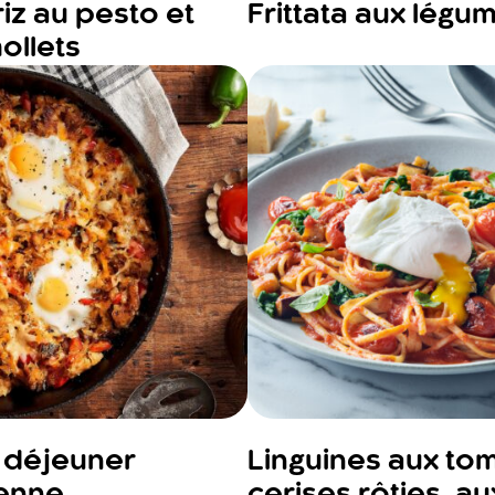
riz au pesto et
Frittata aux légu
ollets
 déjeuner
Linguines aux to
enne
cerises rôties, au