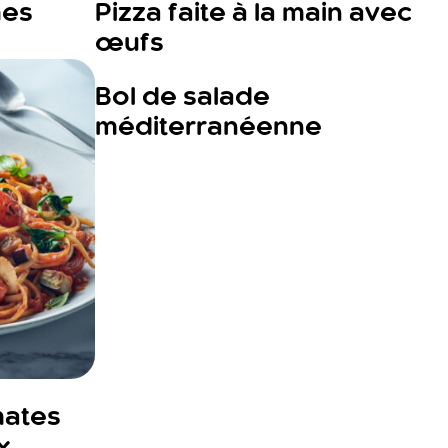
mes
Pizza faite à la main avec
œufs
Bol de salade
méditerranéenne
mates
x