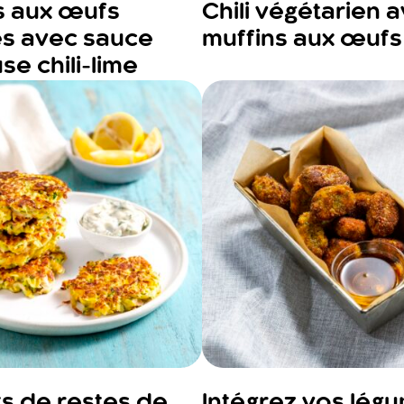
as aux œufs
Chili végétarien 
és avec sauce
muffins aux œufs
e chili-lime
s de restes de
Intégrez vos lég