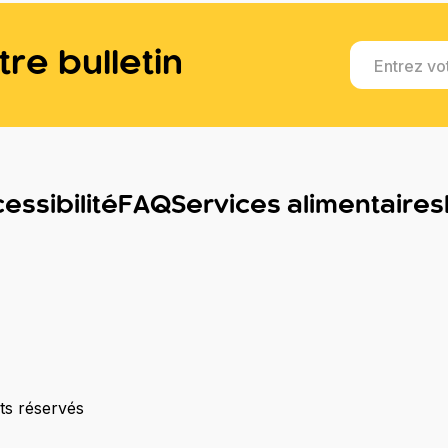
re bulletin
Entrez vo
essibilité
FAQ
Services alimentaires
ts réservés