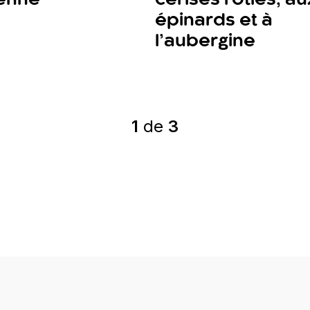
épinards et à
l’aubergine
1
de
3