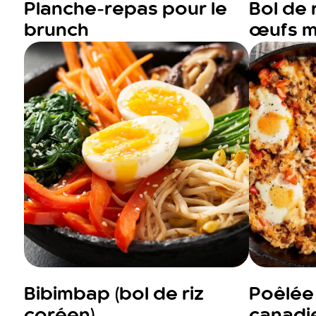
Planche-repas pour le
Bol de 
brunch
œufs m
Bibimbap (bol de riz
Poêlée
coréen)
canadi