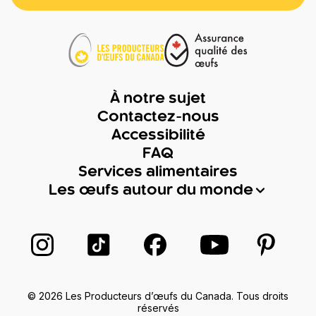
À notre sujet
Contactez-nous
Accessibilité
FAQ
Services alimentaires
Les œufs autour du monde
Suivez-nous sur Instagram
Suivez-nous sur TikTok
Suivez-nous sur Facebook
Suivez-nous sur
Suivez-
© 2026 Les Producteurs d’œufs du Canada. Tous droits
réservés