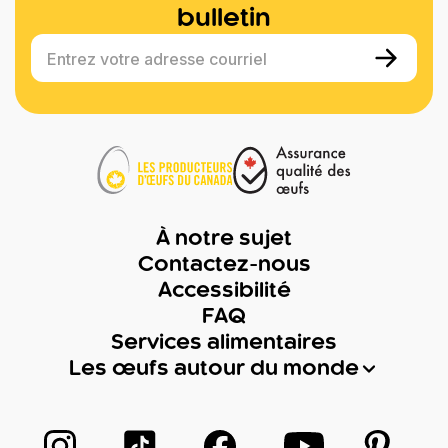
bulletin
Entrez votre adresse courriel
À notre sujet
Contactez-nous
Accessibilité
FAQ
Services alimentaires
Les œufs autour du monde
Suivez-nous sur Instagram
Suivez-nous sur TikTok
Suivez-nous sur Facebook
Suivez-nous sur
Suivez-