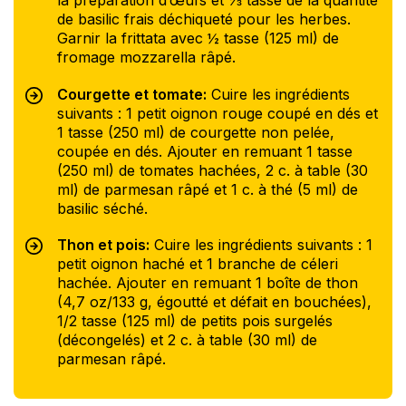
la préparation d’œufs et ⅓ tasse de la quantité
de basilic frais déchiqueté pour les herbes.
Garnir la frittata avec ½ tasse (125 ml) de
fromage mozzarella râpé.
Courgette et tomate:
Cuire les ingrédients
suivants : 1 petit oignon rouge coupé en dés et
1 tasse (250 ml) de courgette non pelée,
coupée en dés. Ajouter en remuant 1 tasse
(250 ml) de tomates hachées, 2 c. à table (30
ml) de parmesan râpé et 1 c. à thé (5 ml) de
basilic séché.
Thon et pois:
Cuire les ingrédients suivants : 1
petit oignon haché et 1 branche de céleri
hachée. Ajouter en remuant 1 boîte de thon
(4,7 oz/133 g, égoutté et défait en bouchées),
1/2 tasse (125 ml) de petits pois surgelés
(décongelés) et 2 c. à table (30 ml) de
parmesan râpé.