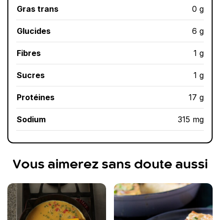
Gras trans
0 g
Glucides
6 g
Fibres
1 g
Sucres
1 g
Protéines
17 g
Sodium
315 mg
Vous aimerez sans doute aussi