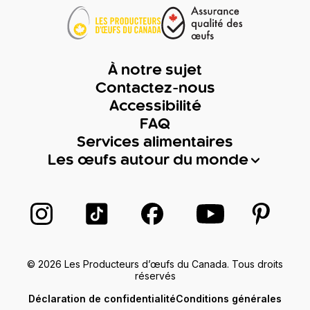
À notre sujet
Contactez-nous
Accessibilité
FAQ
Services alimentaires
Les œufs autour du monde
Suivez-nous sur Instagram
Suivez-nous sur TikTok
Suivez-nous sur Facebook
Suivez-nous sur
Suivez-
© 2026 Les Producteurs d’œufs du Canada. Tous droits
réservés
Déclaration de confidentialité
Conditions générales