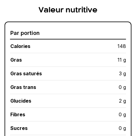
Valeur nutritive
Par portion
Calories
148
Gras
11 g
Gras saturés
3 g
Gras trans
0 g
Glucides
2 g
Fibres
0 g
Sucres
0 g