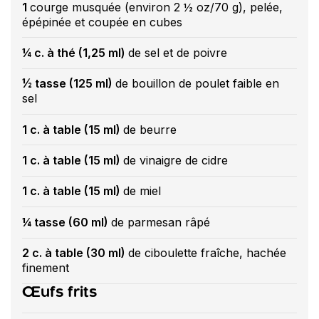
1
courge musquée (environ 2 ½ oz/70 g), pelée,
épépinée et coupée en cubes
¼ c. à thé (1,25 ml)
de sel et de poivre
½ tasse (125 ml)
de bouillon de poulet faible en
sel
1 c. à table (15 ml)
de beurre
1 c. à table (15 ml)
de vinaigre de cidre
1 c. à table (15 ml)
de miel
¼ tasse (60 ml)
de parmesan râpé
2 c. à table (30 ml)
de ciboulette fraîche, hachée
finement
Œufs frits