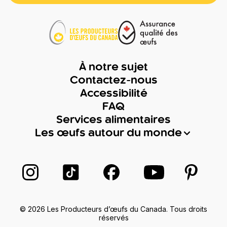
À notre sujet
Contactez-nous
Accessibilité
FAQ
Services alimentaires
Les œufs autour du monde
Suivez-nous sur Instagram
Suivez-nous sur TikTok
Suivez-nous sur Facebook
Suivez-nous sur
Suivez-
© 2026 Les Producteurs d’œufs du Canada. Tous droits
réservés