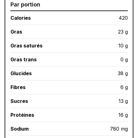
Par portion
Calories
420
Gras
23 g
Gras saturés
10 g
Gras trans
0 g
Glucides
38 g
Fibres
6 g
Sucres
13 g
Protéines
16 g
Sodium
780 mg