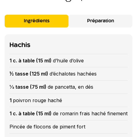
Ingrédients
Préparation
Hachis
1 c. à table (15 ml)
d’huile d’olive
½ tasse (125 ml)
d’échalotes hachées
⅓ tasse (75 ml)
de pancetta, en dés
1
poivron rouge haché
1 c. à table (15 ml)
de romarin frais haché finement
Pincée de flocons de piment fort