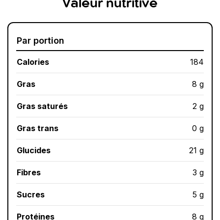
Valeur nutritive
Par portion
Calories
184
Gras
8 g
Gras saturés
2 g
Gras trans
0 g
Glucides
21 g
Fibres
3 g
Sucres
5 g
Protéines
8 g