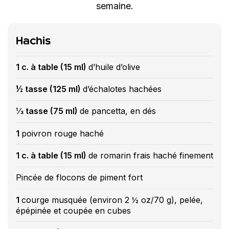
semaine.
Hachis
1 c. à table (15 ml)
d’huile d’olive
½ tasse (125 ml)
d’échalotes hachées
⅓ tasse (75 ml)
de pancetta, en dés
1
poivron rouge haché
1 c. à table (15 ml)
de romarin frais haché finement
Pincée de flocons de piment fort
1
courge musquée (environ 2 ½ oz/70 g), pelée,
épépinée et coupée en cubes