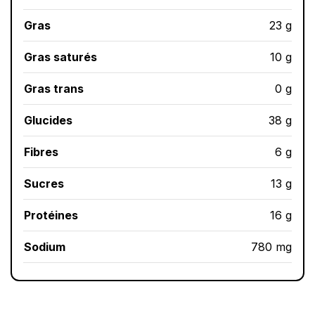
Gras
23 g
Gras saturés
10 g
Gras trans
0 g
Glucides
38 g
Fibres
6 g
Sucres
13 g
Protéines
16 g
Sodium
780 mg