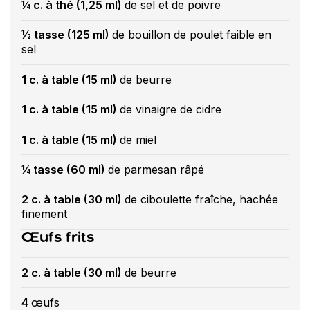
¼ c. à thé (1,25 ml)
de sel et de poivre
½ tasse (125 ml)
de bouillon de poulet faible en
sel
1 c. à table (15 ml)
de beurre
1 c. à table (15 ml)
de vinaigre de cidre
1 c. à table (15 ml)
de miel
¼ tasse (60 ml)
de parmesan râpé
2 c. à table (30 ml)
de ciboulette fraîche, hachée
finement
Œufs frits
2 c. à table (30 ml)
de beurre
4
œufs