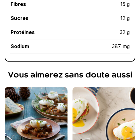
Fibres
15 g
Sucres
12 g
Protéines
32 g
Sodium
387 mg
Vous aimerez sans doute aussi