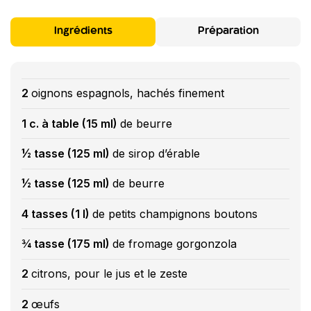
Ingrédients
Préparation
2
oignons espagnols, hachés finement
1 c. à table (15 ml)
de beurre
½ tasse (125 ml)
de sirop d’érable
½ tasse (125 ml)
de beurre
4 tasses (1 l)
de petits champignons boutons
¾ tasse (175 ml)
de fromage gorgonzola
2
citrons, pour le jus et le zeste
2
œufs