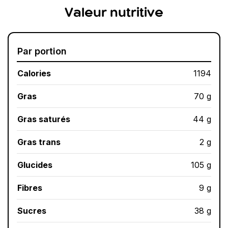
Valeur nutritive
Par portion
Calories
1194
Gras
70 g
Gras saturés
44 g
Gras trans
2 g
Glucides
105 g
Fibres
9 g
Sucres
38 g