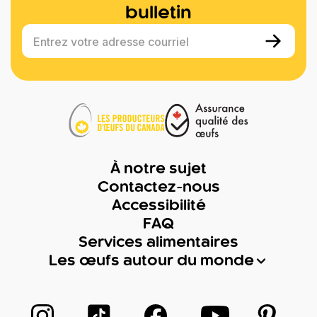
bulletin
Entrez votre adresse courriel
À notre sujet
Contactez-nous
Accessibilité
FAQ
Services alimentaires
Les œufs autour du monde
Suivez-nous sur Instagram
Suivez-nous sur TikTok
Suivez-nous sur Facebook
Suivez-nous sur
Suivez-