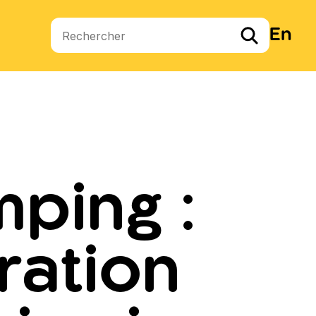
En
Termes de recherche
ping :
ration