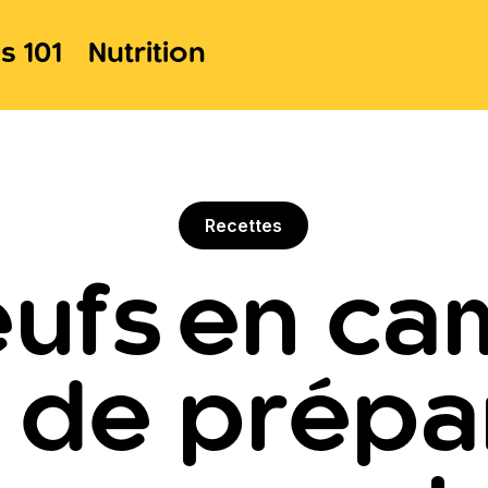
s 101
Nutrition
Recettes
ufs en cam
 de prépa