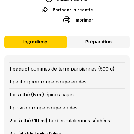
Partager la recette
Imprimer
Ingrédients
Préparation
1 paquet
pommes de terre parisiennes (500 g)
1
petit oignon rouge coupé en dés
1 c. à thé (5 ml)
épices cajun
1
poivron rouge coupé en dés
2 c. à thé (10 ml)
herbes ¬italiennes séchées
2 c. àtable
huile d’olive