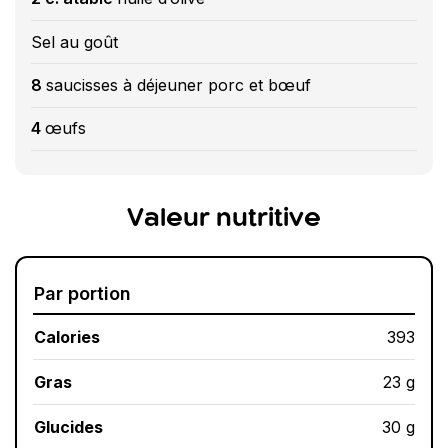
Sel au goût
8
saucisses à déjeuner porc et bœuf
4
œufs
Valeur nutritive
Par portion
Calories
393
Gras
23 g
Glucides
30 g