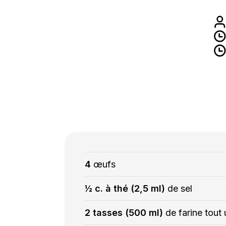
4
œufs
½ c. à thé (2,5 ml)
de sel
2 tasses (500 ml)
de farine tout