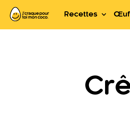
Recettes
Œuf
Crê