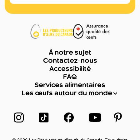
À notre sujet
Contactez-nous
Accessibilité
FAQ
Services alimentaires
Les œufs autour du monde
Suivez-nous sur Instagram
Suivez-nous sur TikTok
Suivez-nous sur Facebook
Suivez-nous sur
Suivez-