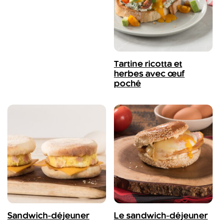
Tartine ricotta et
herbes avec œuf
poché
Sandwich-déjeuner
Le sandwich-déjeuner