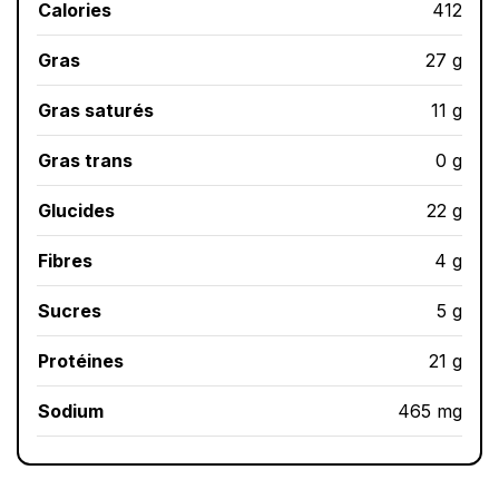
Calories
412
Gras
27 g
Gras saturés
11 g
Gras trans
0 g
Glucides
22 g
Fibres
4 g
Sucres
5 g
Protéines
21 g
Sodium
465 mg