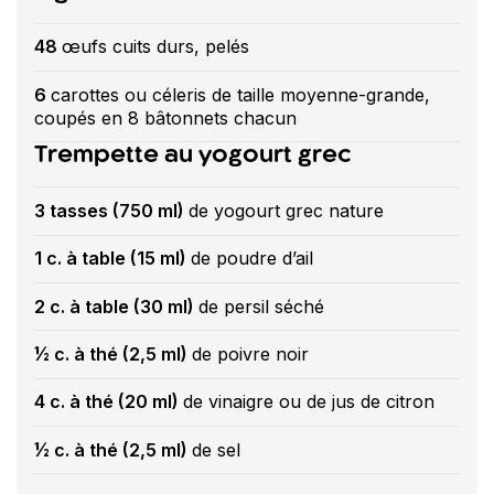
48
œufs cuits durs, pelés
6
carottes ou céleris de taille moyenne-grande,
coupés en 8 bâtonnets chacun
Trempette au yogourt grec
3 tasses (750 ml)
de yogourt grec nature
1 c. à table (15 ml)
de poudre d’ail
2 c. à table (30 ml)
de persil séché
½ c. à thé (2,5 ml)
de poivre noir
4 c. à thé (20 ml)
de vinaigre ou de jus de citron
½ c. à thé (2,5 ml)
de sel