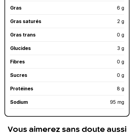
Gras
6 g
Gras saturés
2 g
Gras trans
0 g
Glucides
3 g
Fibres
0 g
Sucres
0 g
Protéines
8 g
Sodium
95 mg
Vous aimerez sans doute aussi