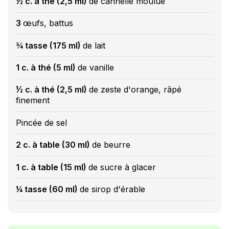
½ c. à thé (2,5 ml)
de cannelle moulue
3
œufs, battus
¾ tasse (175 ml)
de lait
1 c. à thé (5 ml)
de vanille
½ c. à thé (2,5 ml)
de zeste d'orange, râpé
finement
Pincée de sel
2 c. à table (30 ml)
de beurre
1 c. à table (15 ml)
de sucre à glacer
¼ tasse (60 ml)
de sirop d'érable