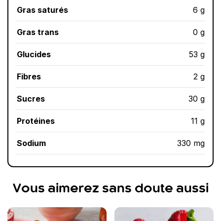
Gras saturés
6 g
Gras trans
0 g
Glucides
53 g
Fibres
2 g
Sucres
30 g
Protéines
11 g
Sodium
330 mg
Vous aimerez sans doute aussi