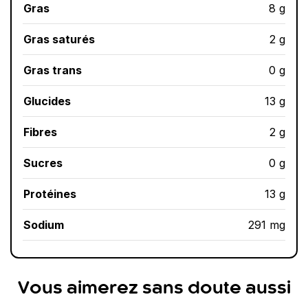
Gras
8 g
Gras saturés
2 g
Gras trans
0 g
Glucides
13 g
Fibres
2 g
Sucres
0 g
Protéines
13 g
Sodium
291 mg
Vous aimerez sans doute aussi