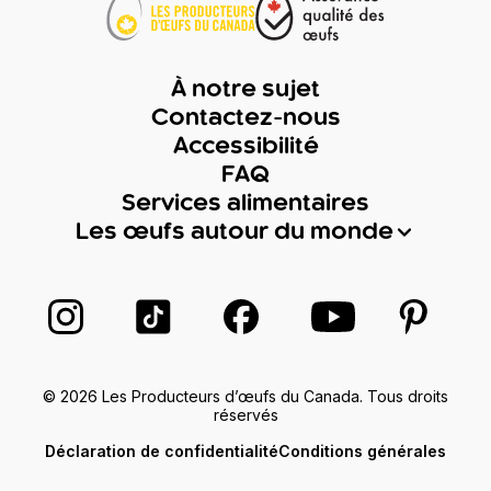
À notre sujet
Contactez-nous
Accessibilité
FAQ
Services alimentaires
Les œufs autour du monde
Suivez-nous sur Instagram
Suivez-nous sur TikTok
Suivez-nous sur Facebook
Suivez-nous sur
Suivez-
© 2026 Les Producteurs d’œufs du Canada. Tous droits
réservés
Déclaration de confidentialité
Conditions générales