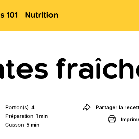
s 101
Nutrition
tes fraîc
Portion(s)
4
Partager la recet
Préparation
1 min
Imprim
Cuisson
5 min