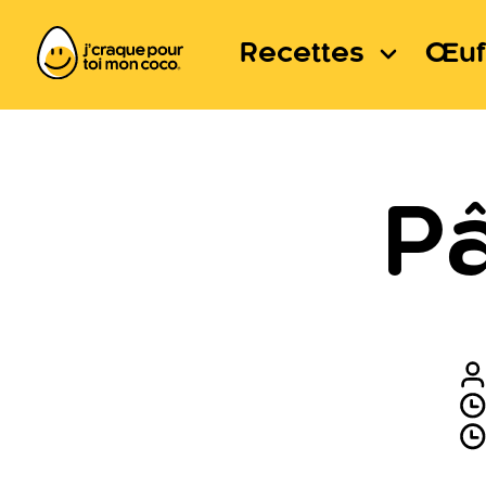
Recettes
Œuf
Pâ