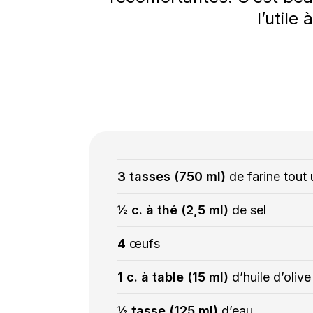
l’utile
3 tasses (750 ml)
de farine tout
½ c. à thé (2,5 ml)
de sel
4
œufs
1 c. à table (15 ml)
d’huile d’olive
½ tasse (125 ml)
d’eau