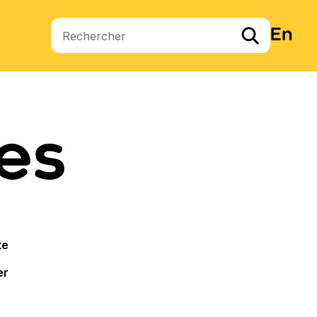
En
Termes de recherche
hes
te
er