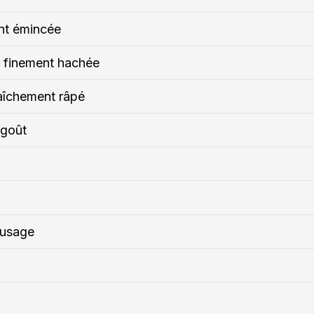
nt émincée
e finement hachée
aîchement râpé
 goût
-usage