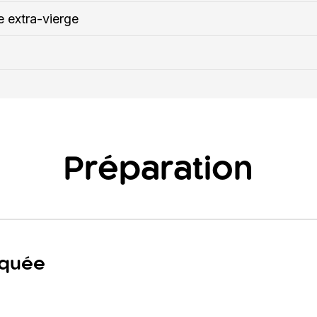
ve extra-vierge
Préparation
squée