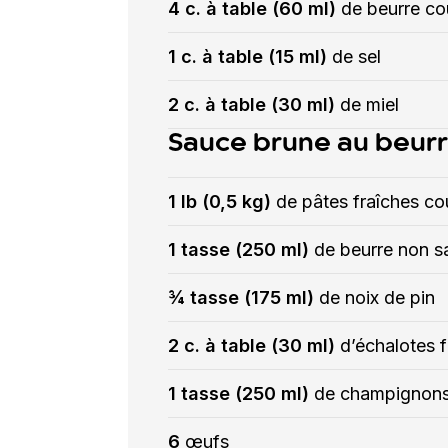
4 c. à table (60 ml)
de beurre co
1 c. à table (15 ml)
de sel
2 c. à table (30 ml)
de miel
Sauce brune au beur
1 lb (0,5 kg)
de pâtes fraîches co
1 tasse (250 ml)
de beurre non s
¾ tasse (175 ml)
de noix de pin
2 c. à table (30 ml)
d’échalotes 
1 tasse (250 ml)
de champignons 
6
œufs