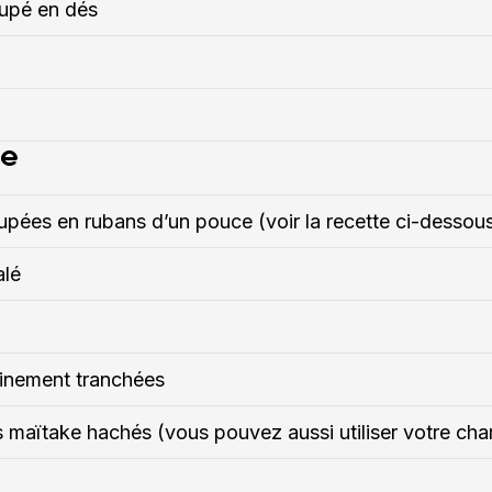
upé en dés
re
upées en rubans d’un pouce (voir la recette ci-dessou
alé
finement tranchées
maïtake hachés (vous pouvez aussi utiliser votre ch