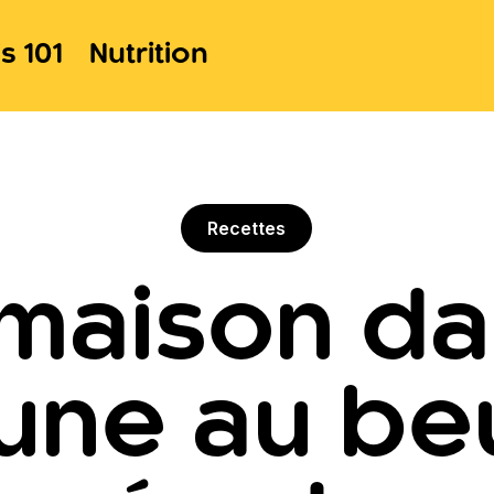
s 101
Nutrition
Recettes
 maison da
une au be