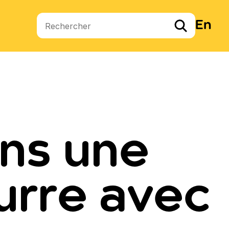
En
Termes de recherche
ns une
urre avec