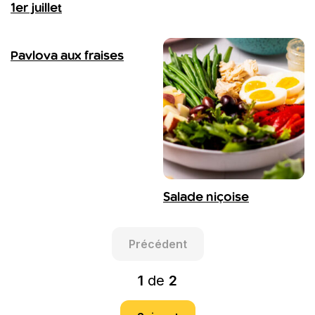
1er juillet
Pavlova aux fraises
Salade niçoise
Précédent
1
de
2