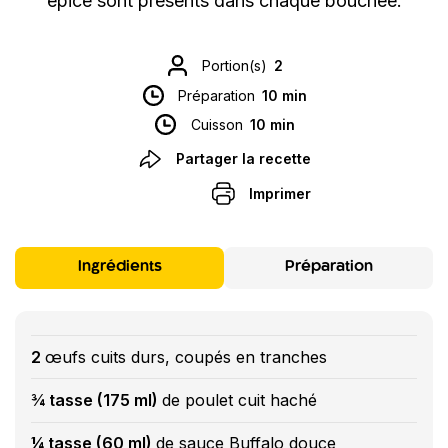
épicé sont présents dans chaque bouchée.
Portion(s)
2
Préparation
10 min
Cuisson
10 min
Partager la recette
Imprimer
Ingrédients
Préparation
2
œufs cuits durs, coupés en tranches
¾ tasse (175 ml)
de poulet cuit haché
¼ tasse (60 ml)
de sauce Buffalo douce