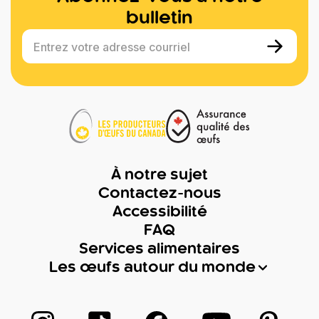
bulletin
Entrez votre adresse courriel
À notre sujet
Contactez-nous
Accessibilité
FAQ
Services alimentaires
Les œufs autour du monde
Suivez-nous sur Instagram
Suivez-nous sur TikTok
Suivez-nous sur Facebook
Suivez-nous sur
Suivez-