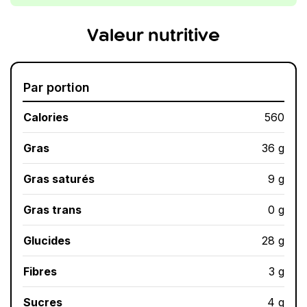
Valeur nutritive
Par portion
Calories
560
Gras
36 g
Gras saturés
9 g
Gras trans
0 g
Glucides
28 g
Fibres
3 g
Sucres
4 g