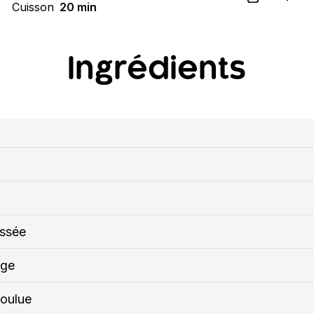
Cuisson
20 min
Ingrédients
assée
nge
moulue