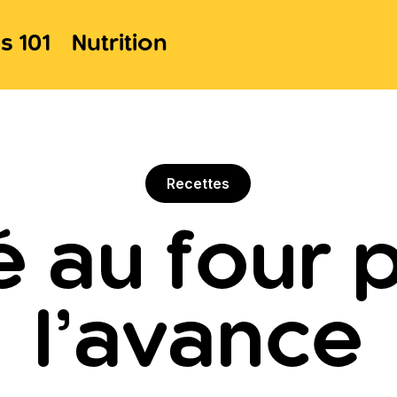
s 101
Nutrition
Recettes
é au four 
l’avance