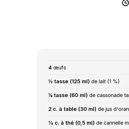
4
œufs
½ tasse (125 ml)
de lait (1 %)
¼ tasse (60 ml)
de cassonade t
2 c. à table (30 ml)
de jus d'ora
⅛ c. à thé (0,5 ml)
de cannelle 