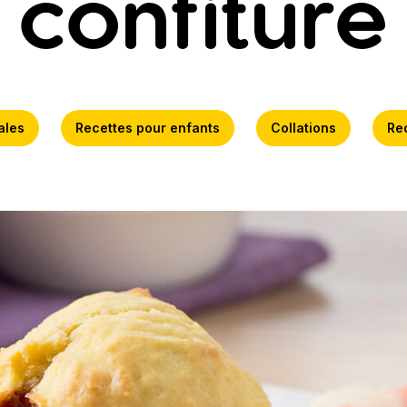
confiture
ales
Recettes pour enfants
Collations
Rec