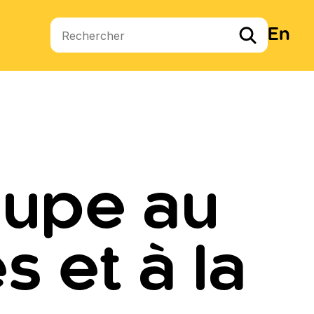
En
Termes de recherche
oupe au
 et à la