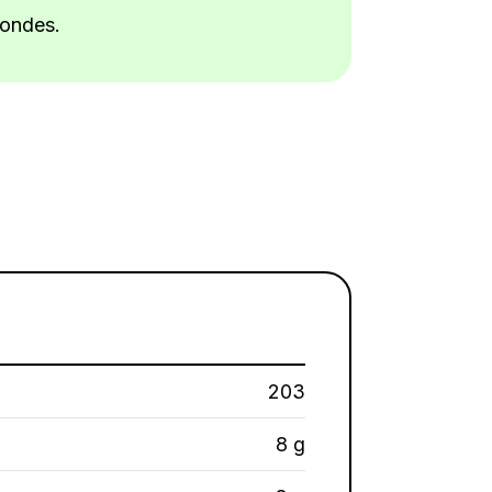
condes.
203
8 g