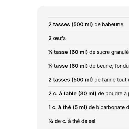
2 tasses (500 ml)
de babeurre
2
œufs
¼ tasse (60 ml)
de sucre granulé
¼ tasse (60 ml)
de beurre, fondu
2 tasses (500 ml)
de farine tout
2 c. à table (30 ml)
de poudre à 
1 c. à thé (5 ml)
de bicarbonate 
¾
de c. à thé de sel