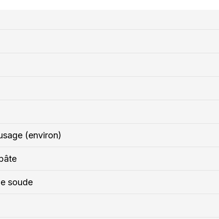
 usage (environ)
pâte
de soude