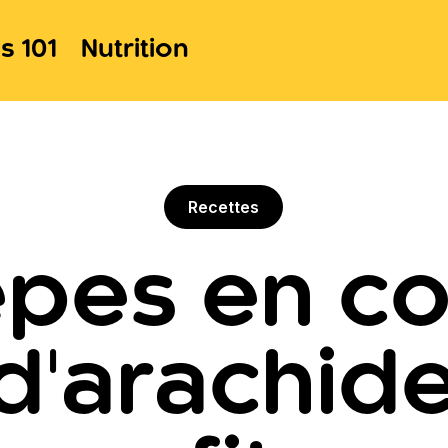
s 101
Nutrition
Recettes
êpes en c
d'arachides