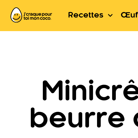
Recettes
Œuf
Minicr
beurre 