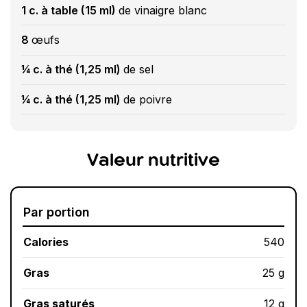
1 c. à table (15 ml)
de vinaigre blanc
8
œufs
¼ c. à thé (1,25 ml)
de sel
¼ c. à thé (1,25 ml)
de poivre
Valeur nutritive
Par portion
Calories
540
Gras
25 g
Gras saturés
12 g