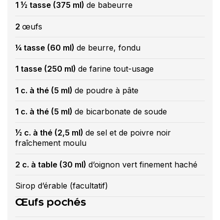
1 ½ tasse (375 ml)
de babeurre
2
œufs
¼ tasse (60 ml)
de beurre, fondu
1 tasse (250 ml)
de farine tout-usage
1 c. à thé (5 ml)
de poudre à pâte
1 c. à thé (5 ml)
de bicarbonate de soude
½ c. à thé (2,5 ml)
de sel et de poivre noir
fraîchement moulu
2 c. à table (30 ml)
d’oignon vert finement haché
Sirop d’érable (facultatif)
Œufs pochés