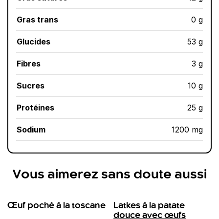
Gras trans
0 g
Glucides
53 g
Fibres
3 g
Sucres
10 g
Protéines
25 g
Sodium
1200 mg
Vous aimerez sans doute aussi
Œuf poché à la toscane
Latkes à la patate
douce avec œufs