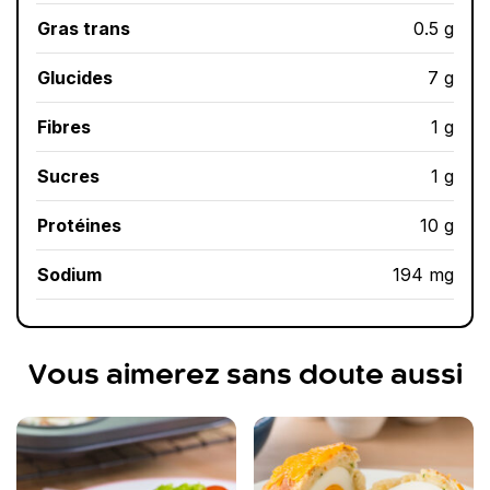
Gras trans
0.5 g
Glucides
7 g
Fibres
1 g
Sucres
1 g
Protéines
10 g
Sodium
194 mg
Vous aimerez sans doute aussi