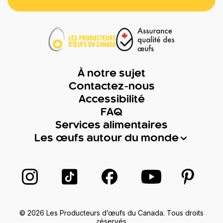
À notre sujet
Contactez-nous
Accessibilité
FAQ
Services alimentaires
Les œufs autour du monde
Suivez-nous sur Instagram
Suivez-nous sur TikTok
Suivez-nous sur Facebook
Suivez-nous sur
Suivez-
© 2026 Les Producteurs d’œufs du Canada. Tous droits
réservés