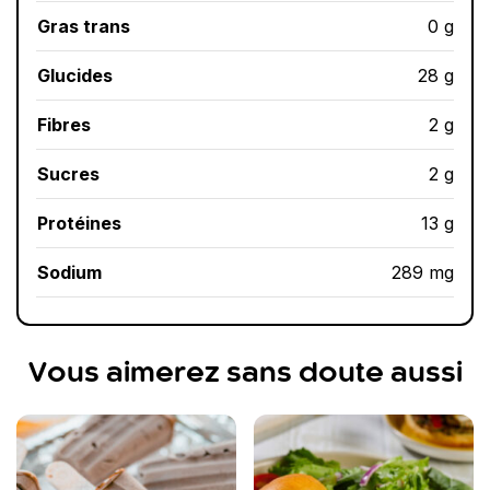
Gras trans
0 g
Glucides
28 g
Fibres
2 g
Sucres
2 g
Protéines
13 g
Sodium
289 mg
Vous aimerez sans doute aussi