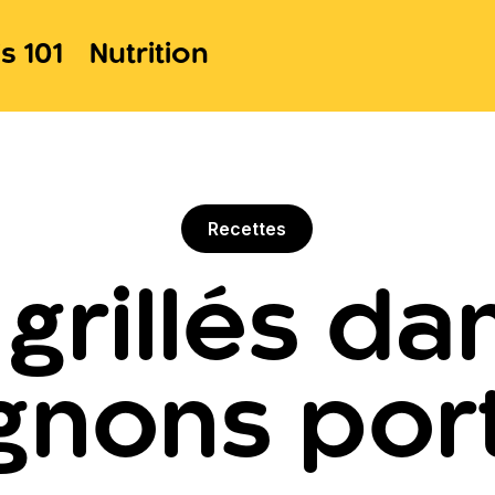
s 101
Nutrition
Recettes
grillés da
nons por