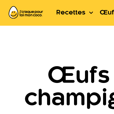
Recettes
Œuf
Œufs 
champig