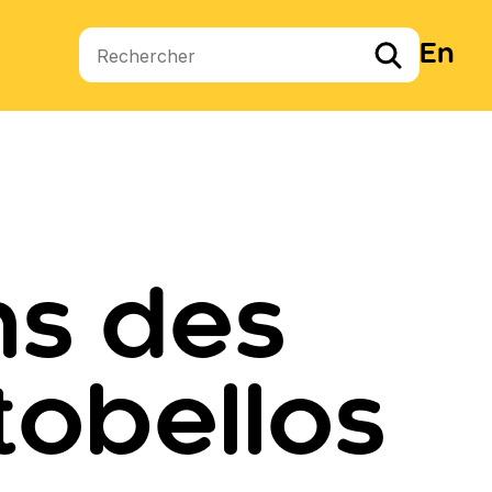
En
Termes de recherche
ns des
tobellos