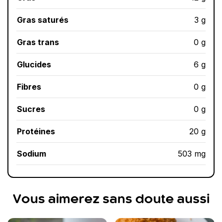
Gras saturés
3 g
Gras trans
0 g
Glucides
6 g
Fibres
0 g
Sucres
0 g
Protéines
20 g
Sodium
503 mg
Vous aimerez sans doute aussi