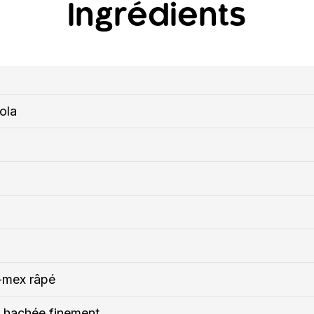
Ingrédients
ola
-mex râpé
e hachée finement