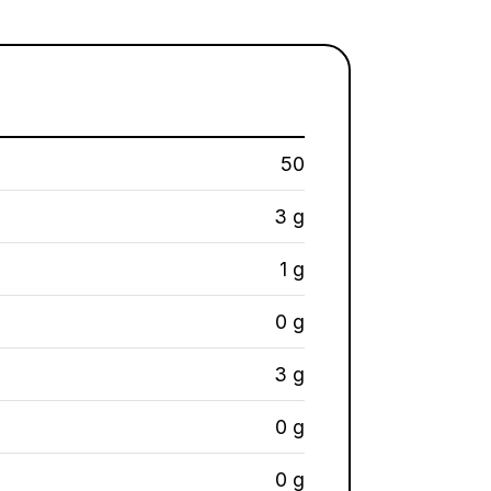
50
3 g
1 g
0 g
3 g
0 g
0 g