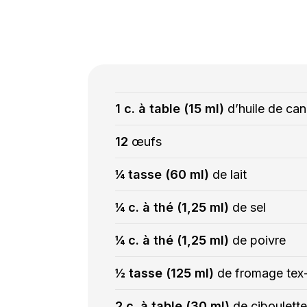
1 c. à table (15 ml)
d’huile de can
12
œufs
¼ tasse (60 ml)
de lait
¼ c. à thé (1,25 ml)
de sel
¼ c. à thé (1,25 ml)
de poivre
½ tasse (125 ml)
de fromage tex
2 c. à table (30 ml)
de ciboulett