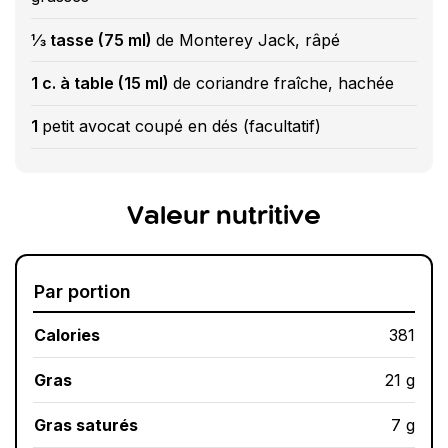
⅓ tasse (75 ml)
de Monterey Jack, râpé
1 c. à table (15 ml)
de coriandre fraîche, hachée
1
petit avocat coupé en dés (facultatif)
Valeur nutritive
Par portion
Calories
381
Gras
21 g
Gras saturés
7 g