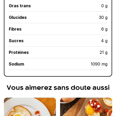
Gras trans
0 g
Glucides
30 g
Fibres
6 g
Sucres
4 g
Protéines
21 g
Sodium
1090 mg
Vous aimerez sans doute aussi