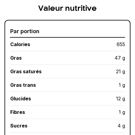
Valeur nutritive
Par portion
Calories
655
Gras
47 g
Gras saturés
21 g
Gras trans
1 g
Glucides
12 g
Fibres
1 g
Sucres
4 g