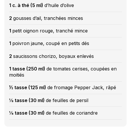
1 c. à thé (5 ml)
d’huile d’olive
2
gousses d’ail, tranchées minces
1
petit oignon rouge, tranché mince
1
poivron jaune, coupé en petits dés
2
saucissons chorizo, boyaux enlevés
1 tasse (250 ml)
de tomates cerises, coupées en
moitiés
½ tasse (125 ml)
de fromage Pepper Jack, râpé
⅛ tasse (30 ml)
de feuilles de persil
⅛ tasse (30 ml)
de feuilles de coriandre