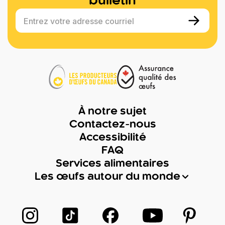
bulletin
Entrez votre adresse courriel
À notre sujet
Contactez-nous
Accessibilité
FAQ
Services alimentaires
Les œufs autour du monde
Suivez-nous sur Instagram
Suivez-nous sur TikTok
Suivez-nous sur Facebook
Suivez-nous sur
Suivez-