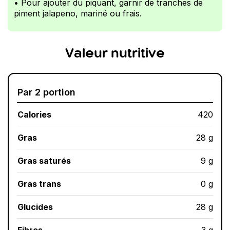
• Pour ajouter du piquant, garnir de tranches de
piment jalapeno, mariné ou frais.
Valeur nutritive
Par 2 portion
Calories
420
Gras
28 g
Gras saturés
9 g
Gras trans
0 g
Glucides
28 g
Fibres
3 g