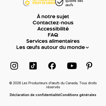
À notre sujet
Contactez-nous
Accessibilité
FAQ
Services alimentaires
Les œufs autour du monde
Suivez-nous sur Instagram
Suivez-nous sur TikTok
Suivez-nous sur Facebook
Suivez-nous sur
Suivez-
© 2026 Les Producteurs d’œufs du Canada. Tous droits
réservés
Déclaration de confidentialité
Conditions générales