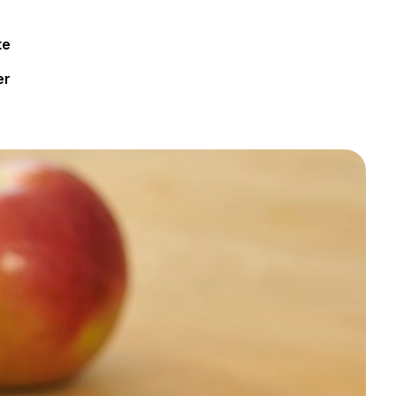
te
er