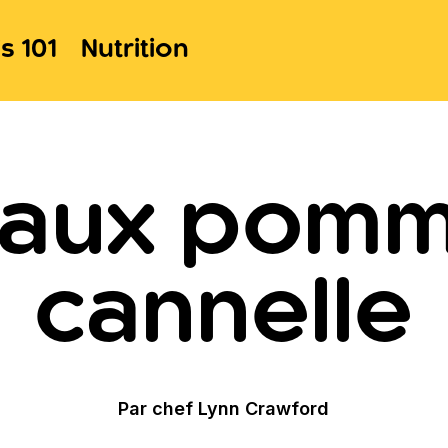
s 101
Nutrition
 aux pomme
cannelle
Par chef Lynn Crawford