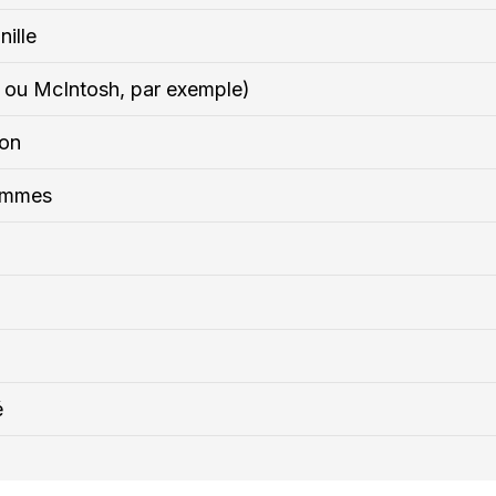
nille
ou McIntosh, par exemple)
ron
pommes
é