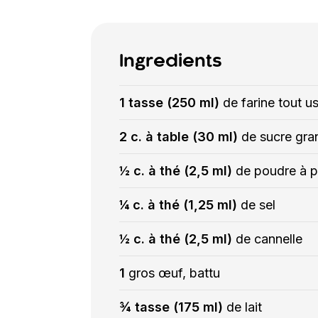
Ingredients
1 tasse (250 ml)
de farine tout u
2 c. à table (30 ml)
de sucre gra
½ c. à thé (2,5 ml)
de poudre à p
¼ c. à thé (1,25 ml)
de sel
½ c. à thé (2,5 ml)
de cannelle
1
gros œuf, battu
¾ tasse (175 ml)
de lait