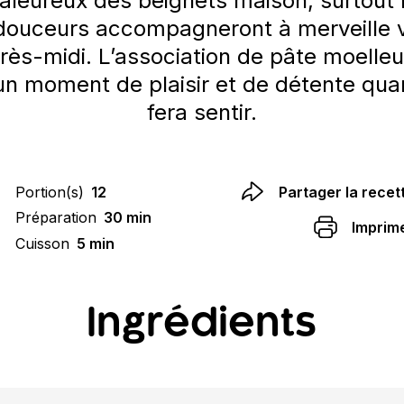
haleureux des beignets maison, surtout 
 douceurs accompagneront à merveille v
ès-midi. L’association de pâte moelleus
n moment de plaisir et de détente quand
fera sentir.
Portion(s)
12
Partager la recet
Préparation
30 min
Imprim
Cuisson
5 min
Ingrédients