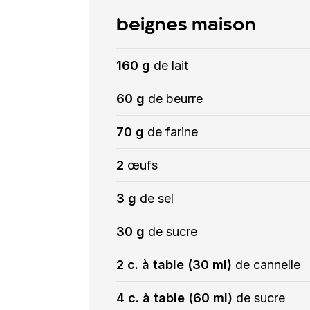
beignes maison
160 g
de lait
60 g
de beurre
70 g
de farine
2
œufs
3 g
de sel
30 g
de sucre
2 c. à table (30 ml)
de cannelle
4 c. à table (60 ml)
de sucre