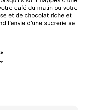
lorsqu’ils sont nappés d’une
otre café du matin ou votre
e et de chocolat riche et
 l’envie d’une sucrerie se
te
er