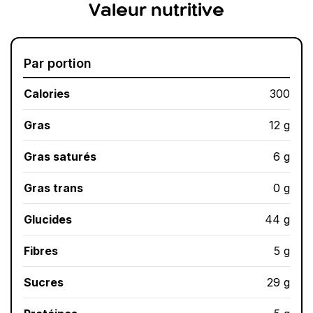
Valeur nutritive
Par portion
Calories
300
Gras
12 g
Gras saturés
6 g
Gras trans
0 g
Glucides
44 g
Fibres
5 g
Sucres
29 g