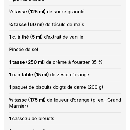
½ tasse (125 ml)
de sucre granulé
¼ tasse (60 ml)
de fécule de maïs
1 c. à thé (5 ml)
d’extrait de vanille
Pincée de sel
1 tasse (250 ml)
de crème à fouetter 35 %
1 c. à table (15 ml)
de zeste d’orange
1
paquet de biscuits doigts de dame (200 g)
¾ tasse (175 ml)
de liqueur d’orange (p. ex., Grand
Marnier)
1
casseau de bleuets