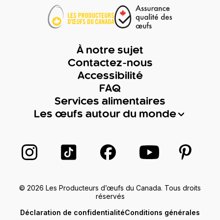
À notre sujet
Contactez-nous
Accessibilité
FAQ
Services alimentaires
Les œufs autour du monde
Suivez-nous sur Instagram
Suivez-nous sur TikTok
Suivez-nous sur Facebook
Suivez-nous sur
Suivez-
© 2026 Les Producteurs d’œufs du Canada. Tous droits
réservés
Déclaration de confidentialité
Conditions générales