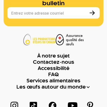
bulletin
Entrez votre adresse courriel
À notre sujet
Contactez-nous
Accessibilité
FAQ
Services alimentaires
Les œufs autour du monde
Suivez-nous sur Instagram
Suivez-nous sur TikTok
Suivez-nous sur Facebook
Suivez-nous sur
Suivez-