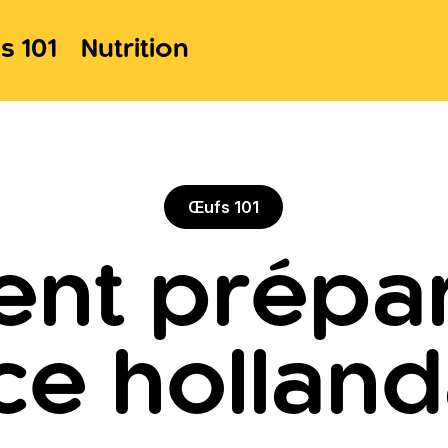
s 101
Nutrition
Œufs 101
nt prépar
ce holland