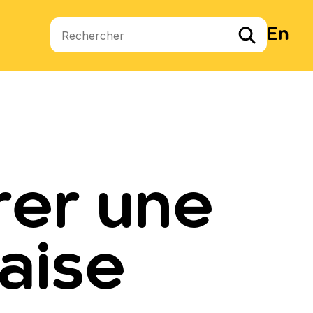
En
Termes de recherche
er une
aise